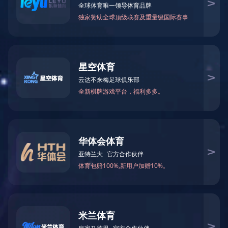
安全无线网络建设方案
智能化机房建设及动环监测
分支组网及移动办公
智能化组网解决方案
新闻资讯

新闻资讯
进一步了解

爱体育手机网页版登录入口
行业新闻
工程案例
