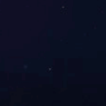
专心、专注、专业，超越自我，共赢未来
企业精神
争分夺秒、拼搏、攀登、超越
企业使命
以客户为中心，服务只有起点，满意没有终点！
企业责任
构建一个和谐团体，实现价值的平台。