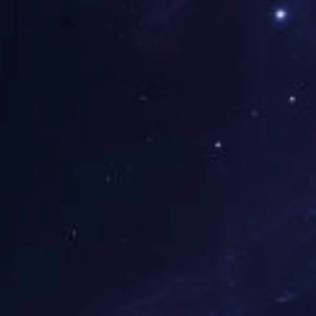
资讯分类


模块化机房与传统机房区别有
分类：
爱体育手机网页版登录入口
作者：
来源：
发布时间：
2022-05-10
访问量：
0
【概要描述】
今天咱们就聊一聊它们之间的灵活性及可靠性和
据中心演进，支持高密度及混合部署。结论：行级空调是一种面

模块化机房与传统机房区别有哪些？