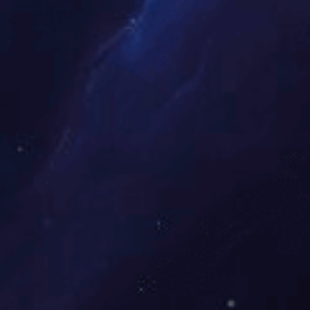
哪些？
节能效果。下面是工程师为我们测算出来的一个模拟结果显示。
向未来的解决方案（2）灵活性：行级空调可实现按需部署,实
面是工程师为我们测算出来的一个模拟结果显示。话不多说，看
合部署