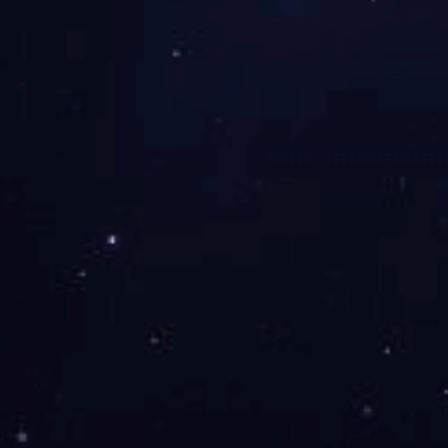
→
弱电机房装修主要有哪些内容？
机房顶面上方需要做防水防潮处理，顶面下方刷乳胶漆做防尘
于顶面管线繁多，安装时各系统管路必须横平竖直，错落有致
→
爱体育手机网页版登录入口
解决方案
弱电系统建设及智能化系统
信息安全整体解决方案
安全云解决
新闻资讯
爱体育手机网页版登录入口
行业新闻
工程案例
爱体育手机网页版登录入口-爱体育(中国)
国外案例
关于我们
公司简介
爱体育手机网页版登录入口
荣誉资质
发展历程
合作
爱体育手机网页版登录入口-爱体育(中国)
爱体育手机网页版登录入口-爱体育(中国)