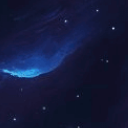
模块化机房与传统机房区别有
【概要描述】
今天咱们就聊一聊它们之间的灵活性及可靠性和
据中心演进，支持高密度及混合部署。结论：行级空调是一种面
分类：
爱体育手机网页版登录入口
作者：
来源：
发布时间：
2022-05-10
访问量：
0
详情
今天咱们就聊一聊它们之间的灵活性及可靠性和节能效果。下
（1）灵活性：行级空调匹配数据中心演进，支持高密度及混
结论：行级空调是一种面向未来的解决方案
（2）灵活性：行级空调可实现按需部署,实现平滑扩容